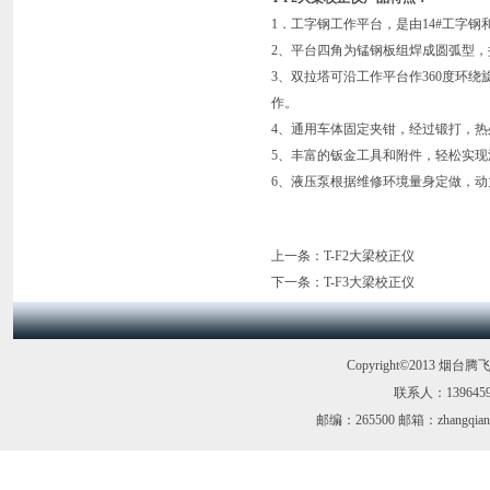
1．工字钢工作平台，是由14#工字钢
2、平台四角为锰钢板组焊成圆弧型
3、双拉塔可沿工作平台作360度环
作。
4、通用车体固定夹钳，经过锻打，
5、丰富的钣金工具和附件，轻松实
6、液压泵根据维修环境量身定做，
上一条：
T-F2大梁校正仪
下一条：
T-F3大梁校正仪
Copyright©2013 
联系人：1396459
邮编：265500 邮箱：zhangq