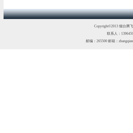
Copyright©2013 
联系人：1396459
邮编：265500 邮箱：zhangq